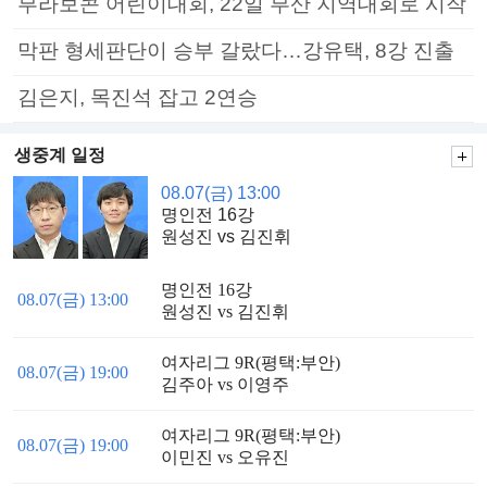
부라보콘 어린이대회, 22일 부산 지역대회로 시작
막판 형세판단이 승부 갈랐다…강유택, 8강 진출
김은지, 목진석 잡고 2연승
생중계 일정
08.07(금) 13:00
명인전 16강
원성진 vs 김진휘
명인전 16강
08.07(금) 13:00
원성진 vs 김진휘
여자리그 9R(평택:부안)
08.07(금) 19:00
김주아 vs 이영주
여자리그 9R(평택:부안)
08.07(금) 19:00
이민진 vs 오유진