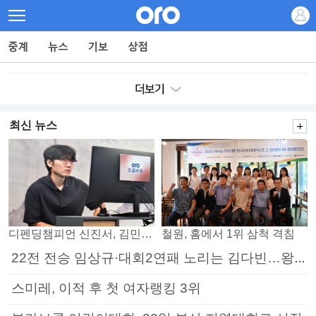
최신 뉴스
디펜딩챔피언 신진서, 김민석 꺾고 8강으로
철원, 홈에서 1위 삼척 격침
22전 전승 임상규·대회2연패 노리는 김다빈…왕중왕전 16강 7일부터
스미레, 이적 후 첫 여자랭킹 3위