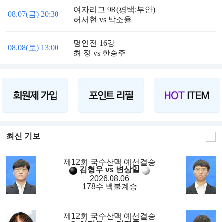
여자리그 9R(평택:부안)
08.07(금) 20:30
허서현 vs 박소율
명인전 16강
08.08(토) 13:00
최 정 vs 한승주
최신 기보
제12회 국수산맥 예선결승
김형우 vs 변상일
2026.08.06
178수 백불계승
제12회 국수산맥 예선결승