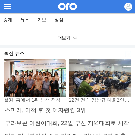
최신 뉴스
철원, 홈에서 1위 삼척 격침
22전 전승 임상규·대회2연패 노리는 김다빈…왕중왕전 16강 7일부터
스미레, 이적 후 첫 여자랭킹 3위
부라보콘 어린이대회, 22일 부산 지역대회로 시작