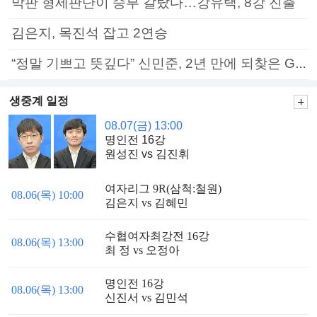
막판 형세판단이 승부 갈랐다…강유택, 8강 진출
김은지, 목진석 잡고 2연승
“정말 기쁘고 뜻깊다” 신민준, 2년 만에 되찾은 GS칼텍스배 정상
생중계 일정
08.07(금) 13:00
명인전 16강
원성진 vs 김진휘
여자리그 9R(삼척:철원)
08.06(목) 10:00
김은지 vs 김혜민
수협여자최강전 16강
08.06(목) 13:00
최 정 vs 오정아
명인전 16강
08.06(목) 13:00
신진서 vs 김민석