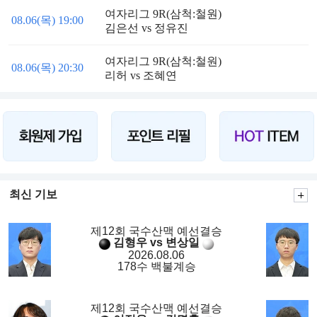
여자리그 9R(삼척:철원)
08.06(목) 19:00
김은선 vs 정유진
여자리그 9R(삼척:철원)
08.06(목) 20:30
리허 vs 조혜연
최신 기보
제12회 국수산맥 예선결승
김형우 vs 변상일
2026.08.06
178수 백불계승
제12회 국수산맥 예선결승