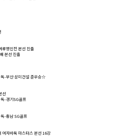
선
X배 여류명인전 본선 진출
션배 본선 진출
감독-부산 삼미건설 준우승☆
 본선
감독-경기SG골프
독-충남 SG골프
배 여자바둑 마스터스 본선 16강