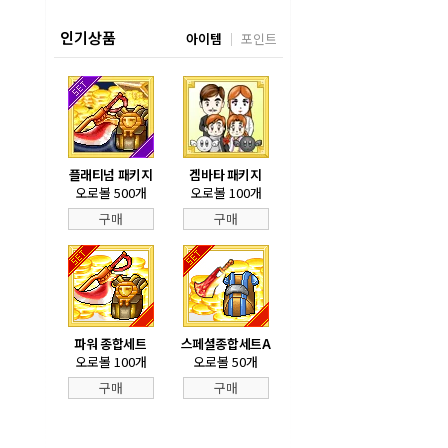
인기상품
아이템
포인트
플래티넘 패키지
겜바타 패키지
오로볼 500개
오로볼 100개
구매
구매
파워 종합세트
스페셜종합세트A
오로볼 100개
오로볼 50개
구매
구매