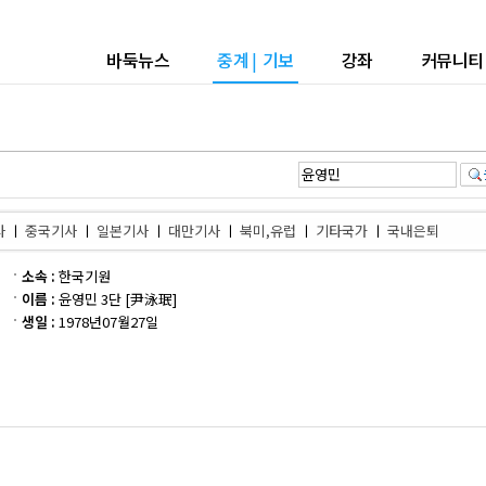
바둑뉴스
중계
|
기보
강좌
커뮤니티
사
ㅣ
중국기사
ㅣ
일본기사
ㅣ
대만기사
ㅣ
북미,유럽
ㅣ
기타국가
ㅣ
국내은퇴
소속 :
한국기원
이름 :
윤영민 3단 [尹泳珉]
생일 :
1978년07월27일