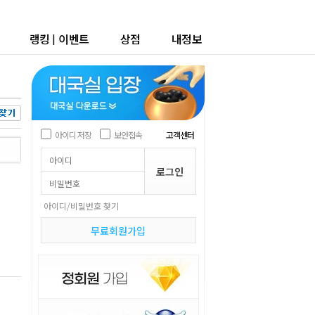
랭킹
|
이벤트
상점
내정보
아이디 저장
보안접속
고객센터
아이디/비밀번호 찾기
무료회원가입