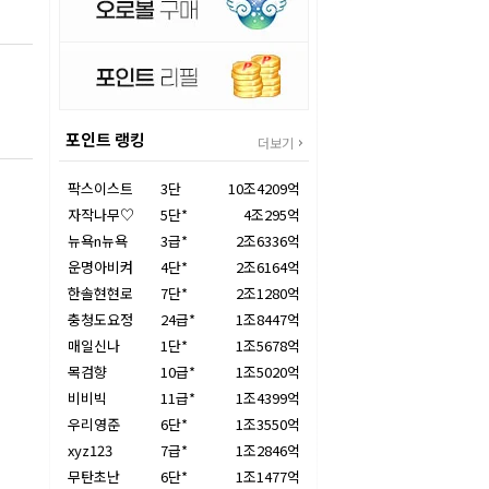
포인트 랭킹
더보기
팍스이스트
3단
10조4209억
자작나무♡
5단*
4조295억
뉴욕n뉴욕
3급*
2조6336억
운명아비켜
4단*
2조6164억
한솔현현로
7단*
2조1280억
충청도요정
24급*
1조8447억
매일신나
1단*
1조5678억
목검향
10급*
1조5020억
비비빅
11급*
1조4399억
우리영준
6단*
1조3550억
xyz123
7급*
1조2846억
무탄초난
6단*
1조1477억