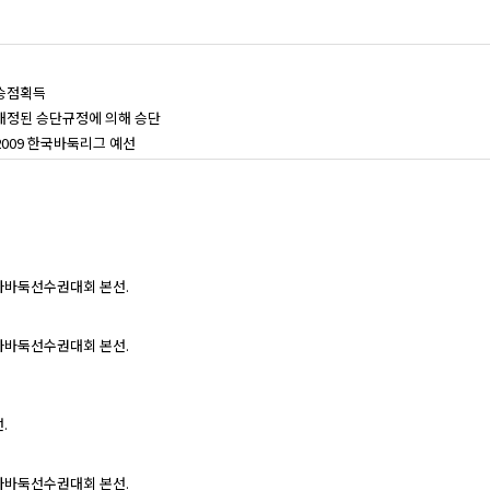
승점획득
개정된 승단규정에 의해 승단
2009 한국바둑리그 예선
자바둑선수권대회 본선.
자바둑선수권대회 본선.
.
자바둑선수권대회 본선.