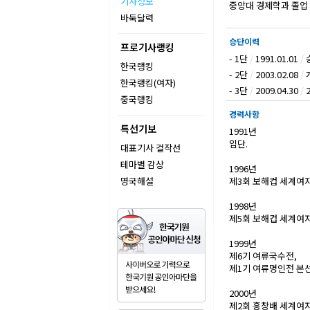
기사정보
중앙대 경제학과 졸업
바둑달력
승단이력
프로기사랭킹
- 1단
/
1991.01.01
/
한국랭킹
- 2단
/
2003.02.08
/
한국랭킹(여자)
- 3단
/
2009.04.30
/
중국랭킹
경력사항
특선기보
1991년
입단.
대표기사 걸작선
테마별 감상
1996년
명국해설
제3회 보해컵 세계여
1998년
제5회 보해컵 세계여
1999년
제6기 여류국수전,
제1기 여류명인전 본선
2000년
제2회 흥창배 세계여