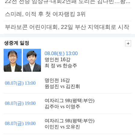
22전 전승 임상규·대회2연패 노리는 김다빈…왕중왕전 16강 7일부터
스미레, 이적 후 첫 여자랭킹 3위
부라보콘 어린이대회, 22일 부산 지역대회로 시작
생중계 일정
08.08(토) 13:00
명인전 16강
최 정 vs 한승주
명인전 16강
08.07(금) 13:00
원성진 vs 김진휘
여자리그 9R(평택:부안)
08.07(금) 19:00
김주아 vs 이영주
여자리그 9R(평택:부안)
08.07(금) 19:00
이민진 vs 오유진