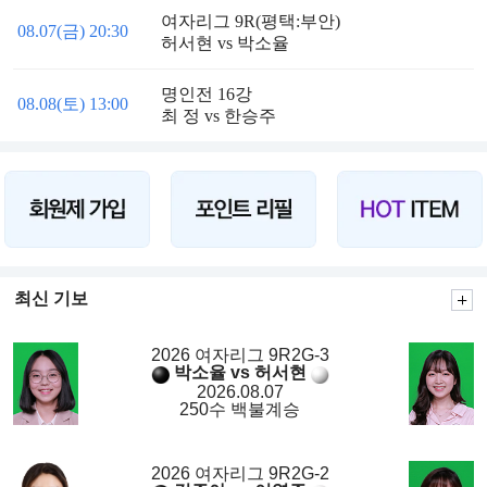
여자리그 9R(평택:부안)
08.07(금) 20:30
허서현 vs 박소율
명인전 16강
08.08(토) 13:00
최 정 vs 한승주
최신 기보
2026 여자리그 9R2G-3
박소율 vs 허서현
2026.08.07
250수 백불계승
2026 여자리그 9R2G-2