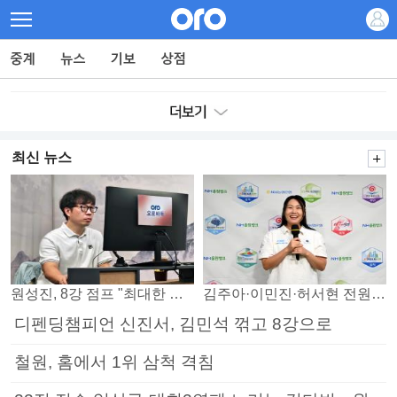
최신 뉴스
원성진, 8강 점프 "최대한 승자조에서 버티겠다"
김주아·이민진·허서현 전원 승리… 평택, 부안 꺾고 5연승
디펜딩챔피언 신진서, 김민석 꺾고 8강으로
철원, 홈에서 1위 삼척 격침