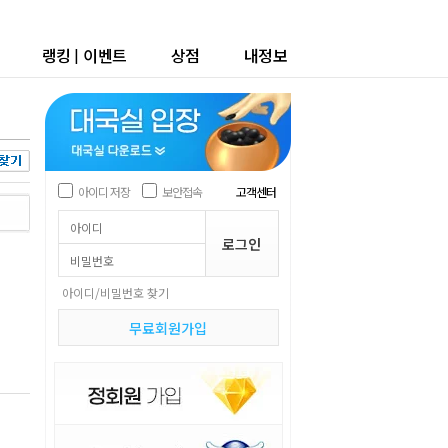
랭킹
|
이벤트
상점
내정보
아이디 저장
보안접속
고객센터
아이디/비밀번호 찾기
무료회원가입