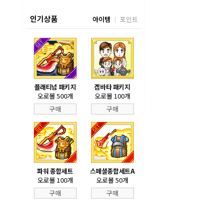
인기상품
아이템
포인트
플래티넘 패키지
겜바타 패키지
오로볼 500개
오로볼 100개
구매
구매
파워 종합세트
스페셜종합세트A
오로볼 100개
오로볼 50개
구매
구매