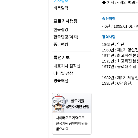
기사정보
◆ 저서 : <맥의 백과
바둑달력
승단이력
프로기사랭킹
- 6단
/
1995.01.01
/
한국랭킹
한국랭킹(여자)
경력사항
중국랭킹
1965년 : 입단
1968년 : 제1기 명인
1974년 : 최고위전 본
특선기보
1975년 : 최고위전 본
대표기사 걸작선
1977년 : 공로패 수상.
테마별 감상
1982년 : 제1기 제왕
명국해설
1995년 : 6단 승단.