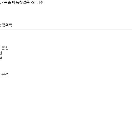
>, <독습 바둑첫걸음>외 다수
승점획득
전 본선
선
선
전 본선