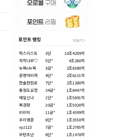
포인트 랭킹
더보기
팍스이스트
3단
10조4209억
자작나무♡
5단*
4조260억
뉴욕n뉴욕
3급*
2조6380억
운명아비켜
4단*
2조6131억
한솔현현로
7단*
2조1280억
충청도요정
24급*
1조8447억
매일신나
1단*
1조5691억
목검향
10급*
1조5020억
비비빅
11급*
1조4399억
우리영준
6단*
1조3550억
xyz123
7급*
1조2765억
무탄초난
6단*
1조1478억