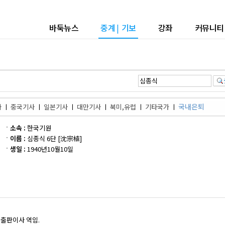
바둑뉴스
중계
|
기보
강좌
커뮤니티
국내은퇴
사
ㅣ
중국기사
ㅣ
일본기사
ㅣ
대만기사
ㅣ
북미,유럽
ㅣ
기타국가
ㅣ
소속 :
한국기원
이름 :
심종식 6단 [沈宗植]
생일 :
1940년10월10일
 출판이사 역임.