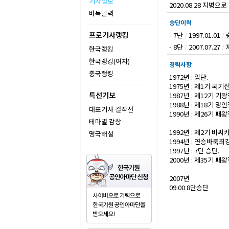
기사정보
2020.08.28 지병으로
바둑달력
승단이력
프로기사랭킹
- 7단
/
1997.01.01
/
- 8단
/
2007.07.27
/
한국랭킹
한국랭킹(여자)
경력사항
중국랭킹
1972년 : 입단.
1975년 : 제1기 국기
특선기보
1987년 : 제12기 
1988년 : 제18기 명
대표기사 걸작선
1990년 : 제26기 패
테마별 감상
1992년 : 제2기 비
명국해설
1994년 : 연승바둑최강
1997년 : 7단 승단.
2000년 : 제35기 패
2007년
09.00 8단승단