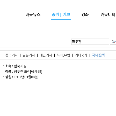
바둑뉴스
중계
|
기보
강좌
커뮤니티
국내은퇴
사
ㅣ
중국기사
ㅣ
일본기사
ㅣ
대만기사
ㅣ
북미,유럽
ㅣ
기타국가
ㅣ
소속 :
한국기원
이름 :
장두진 8단 [張斗軫]
생일 :
1953년03월04일