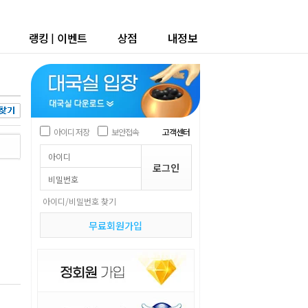
랭킹
|
이벤트
상점
내정보
아이디 저장
보안접속
고객센터
아이디/비밀번호 찾기
무료회원가입