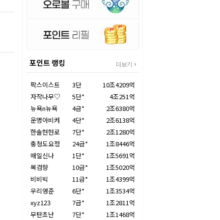
포인트 랭킹
더보기
팍스이스트
3단
10조4209억
자작나무♡
5단*
4조251억
뉴욕n뉴욕
4급*
2조6380억
운명아비켜
4단*
2조6138억
한솔현현로
7단*
2조1280억
충청도요정
24급*
1조8446억
매일신나
1단*
1조5691억
목검향
10급*
1조5020억
비비빅
11급*
1조4399억
우리영준
6단*
1조3534억
xyz123
7급*
1조2811억
무탄초난
7단*
1조1468억