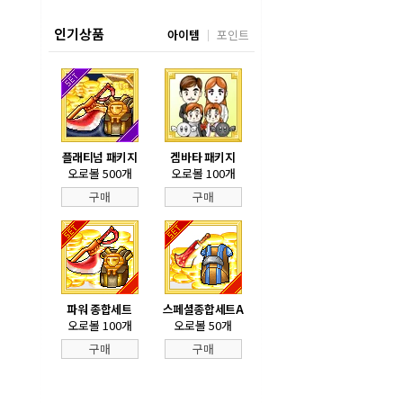
인기상품
아이템
포인트
플래티넘 패키지
겜바타 패키지
오로볼 500개
오로볼 100개
구매
구매
파워 종합세트
스페셜종합세트A
오로볼 100개
오로볼 50개
구매
구매