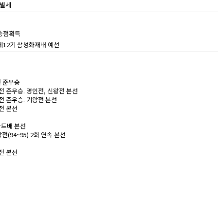
 별세
승점획득
제12기 삼성화재배 예선
전 준우승
기왕전 준우승. 명인전, 신왕전 본선
인전 준우승. 기왕전 본선
왕전 본선
씨카드배 본선
전(94~95) 2회 연속 본선
왕전 본선