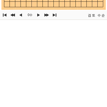
0수
검토
수순