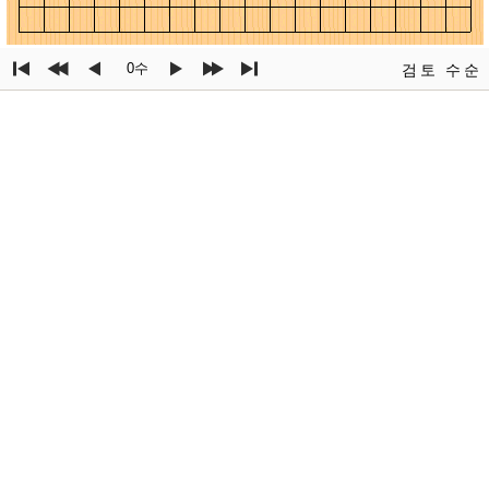
0수
검토
수순