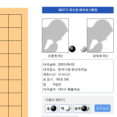
제47기 국수전 패자조 1회전
0
0
조훈현 9단
양재호 9단
대국날짜 : 2003-09-02
대국장소 : 한국기원 본선대국실
제한시간 : 각 4시간
초 읽기 : 60초 5회
덤 : 6집반
대국결과 : 191수 흑불계승
다음수 맞히기