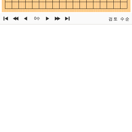
0수
검토
수순