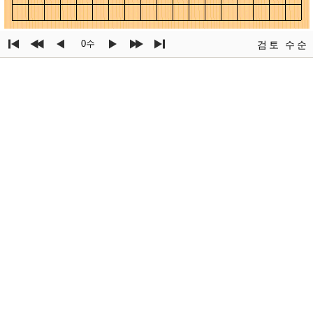
0수
검토
수순