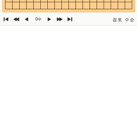
0수
검토
수순