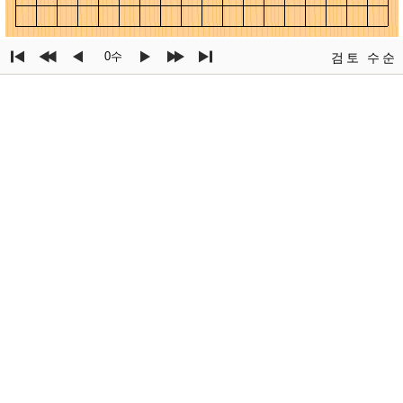
0수
검토
수순