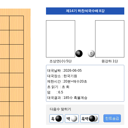
제14기 하찬석국수배 8강
0
0
조상연(小) 5단
원강하 1단
대국날짜 : 2026-06-05
대국장소 : 한국기원
제한시간 : 20분+매수20초
초 읽기 : 초 회
덤 : 6.5
대국결과 : 185수 흑불계승
다음수 맞히기