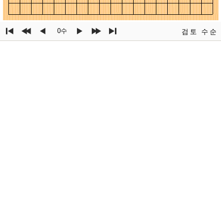
0수
검토
수순