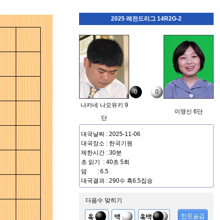
2025 레전드리그 14R2G-2
0
0
나카네 나오유키 9
이영신 6단
단
대국날짜 : 2025-11-06
대국장소 : 한국기원
제한시간 : 30분
초 읽기 : 40초 5회
덤 : 6.5
대국결과 : 290수 흑6.5집승
다음수 맞히기