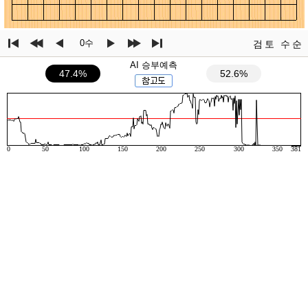
0수
검토
수순
AI 승부예측
47.4%
52.6%