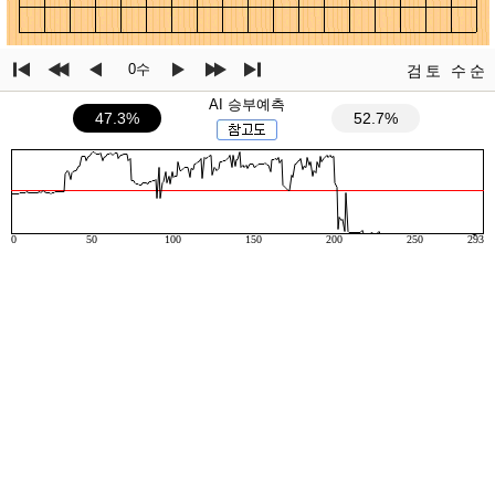
0수
검토
수순
AI 승부예측
47.3%
52.7%