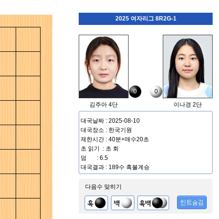
2025 여자리그 8R2G-1
0
0
김주아 4단
이나경 2단
대국날짜 : 2025-08-10
대국장소 : 한국기원
제한시간 : 40분+매수20초
초 읽기 : 초 회
덤 : 6.5
대국결과 : 189수 흑불계승
다음수 맞히기