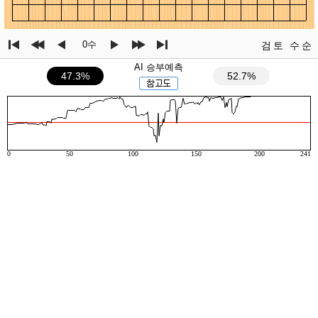
0수
검토
수순
AI 승부예측
47.3%
52.7%