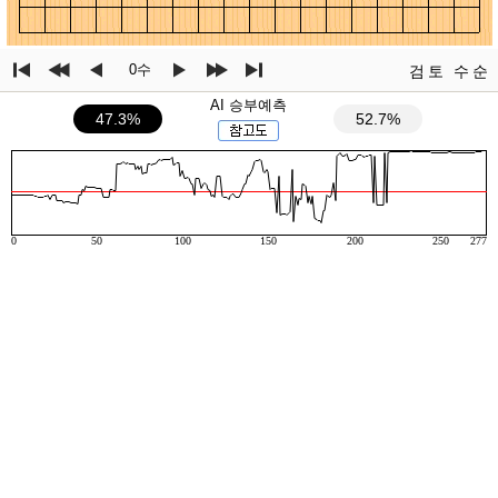
0수
검토
수순
AI 승부예측
47.3%
52.7%