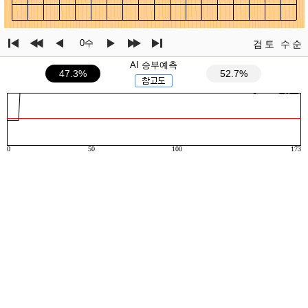
0수
검토
수순
AI 승부예측
47.3%
52.7%