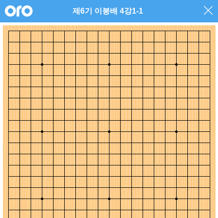
제6기 이붕배 4강1-1