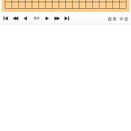
0수
검토
수순