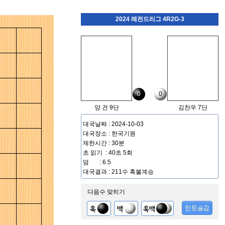
2024 레전드리그 4R2G-3
0
0
양 건 9단
김찬우 7단
대국날짜 : 2024-10-03
대국장소 : 한국기원
제한시간 : 30분
초 읽기 : 40초 5회
덤 : 6.5
대국결과 : 211수 흑불계승
다음수 맞히기