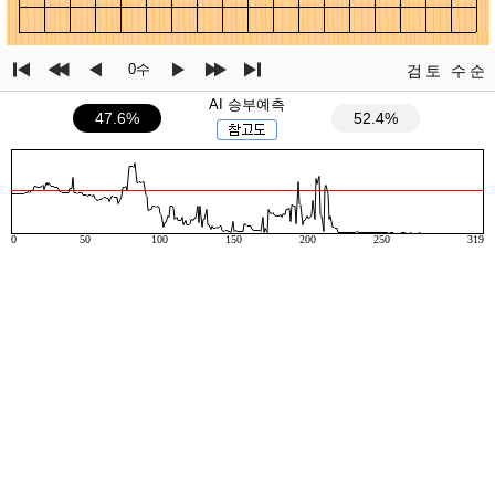
0수
검토
수순
AI 승부예측
47.6%
52.4%