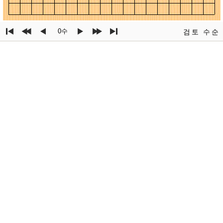
0수
검토
수순