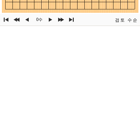
0수
검토
수순