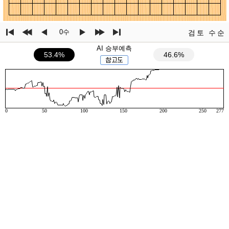
0수
검토
수순
AI 승부예측
53.4%
46.6%