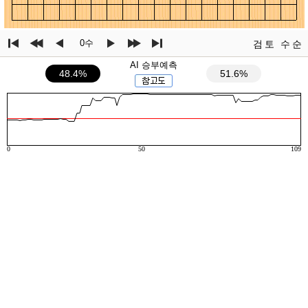
0수
검토
수순
AI 승부예측
48.4%
51.6%