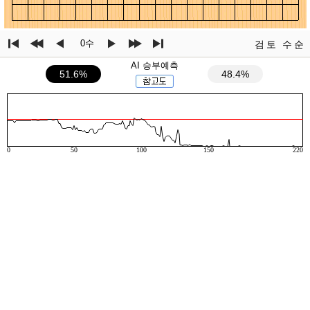
0수
검토
수순
AI 승부예측
51.6%
48.4%