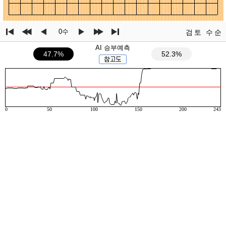
0수
검토
수순
AI 승부예측
47.7%
52.3%