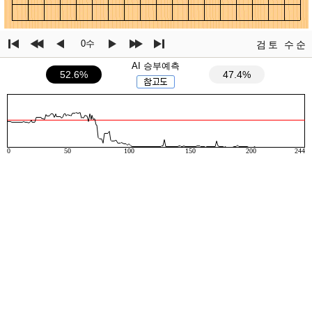
0수
검토
수순
AI 승부예측
52.6%
47.4%