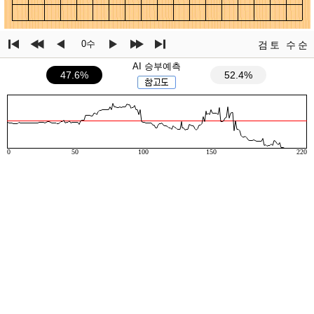
0수
검토
수순
AI 승부예측
47.6%
52.4%