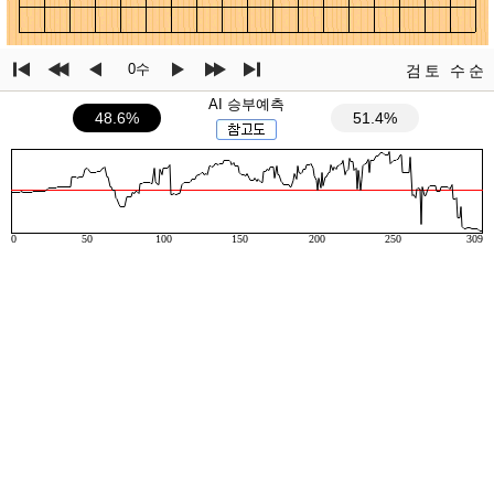
0수
검토
수순
AI 승부예측
48.6%
51.4%