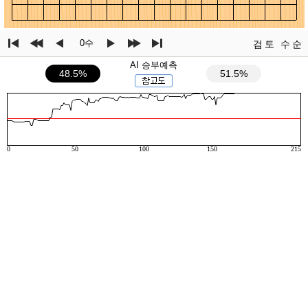
0수
검토
수순
AI 승부예측
48.5%
51.5%