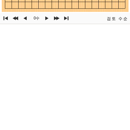
0수
검토
수순