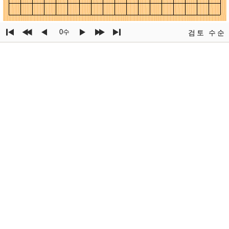
0수
검토
수순