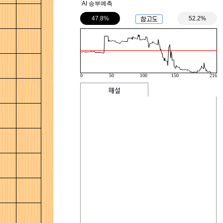
AI 승부예측
47.8%
52.2%