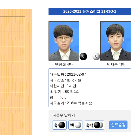
2020-2021 퓨처스리그 11R3G-2
0
0
백찬희 4단
박재근 4단
대국날짜 : 2021-02-07
대국장소 : 한국기원
제한시간 : 1시간
초 읽기 : 60초 1회
덤 : 6.5
대국결과 : 216수 백불계승
다음수 맞히기