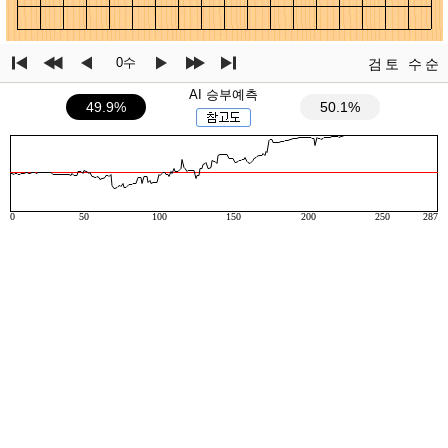
0수
검토
수순
AI 승부예측
49.9%
50.1%