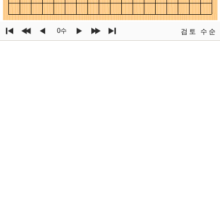
0수
검토
수순