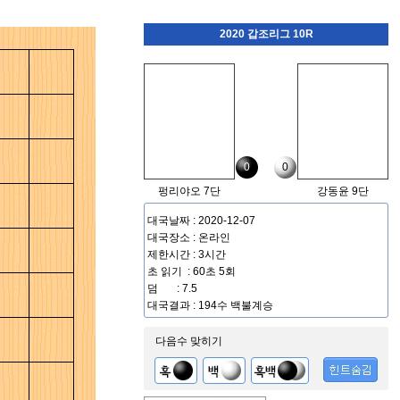
2020 갑조리그 10R
0
0
펑리야오 7단
강동윤 9단
대국날짜 : 2020-12-07
대국장소 : 온라인
제한시간 : 3시간
초 읽기 : 60초 5회
덤 : 7.5
대국결과 : 194수 백불계승
다음수 맞히기