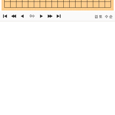
0수
검토
수순