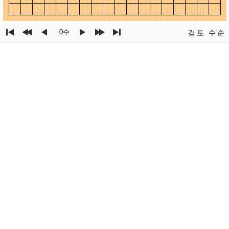
0수
검토
수순