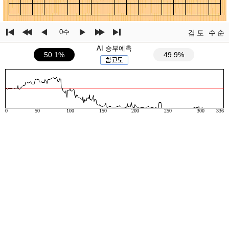
0수
검토
수순
AI 승부예측
50.1%
49.9%