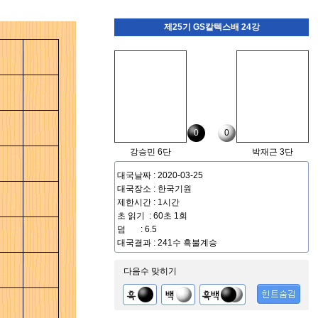
제25기 GS칼텍스배 24강
0
0
강승민 6단
박재근 3단
대국날짜 : 2020-03-25
대국장소 : 한국기원
제한시간 : 1시간
초 읽기 : 60초 1회
덤 : 6.5
대국결과 : 241수 흑불계승
다음수 맞히기