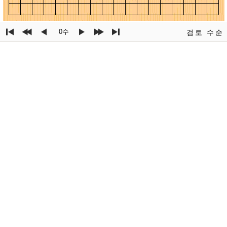
0수
검토
수순