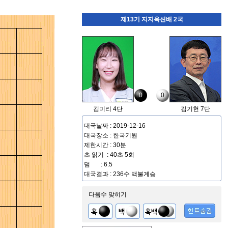
제13기 지지옥션배 2국
0
0
김미리 4단
김기헌 7단
대국날짜 : 2019-12-16
대국장소 : 한국기원
제한시간 : 30분
초 읽기 : 40초 5회
덤 : 6.5
대국결과 : 236수 백불계승
다음수 맞히기