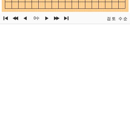
0수
검토
수순