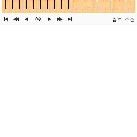
0수
검토
수순