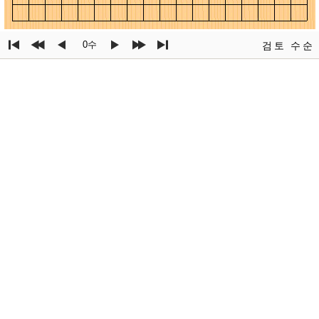
0수
검토
수순